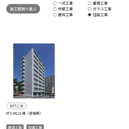
一式工事
屋根工事
施工範囲で選ぶ
外壁工事
ガラス工事
建具工事
住設工事
専門工事
M’S HILLS 様（宮城県）
建具工事
住設工事