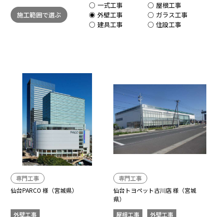
一式工事
屋根工事
施工範囲で選ぶ
外壁工事
ガラス工事
建具工事
住設工事
専門工事
専門工事
仙台PARCO 様（宮城県）
仙台トヨペット古川店 様（宮城
県）
外壁工事
屋根工事
外壁工事