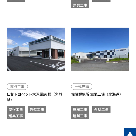
建具工事
専門工事
一式元請
仙台トヨペット大河原店 様（宮城
佐藤製線所 室蘭工場（北海道）
県）
屋根工事
外壁工事
屋根工事
外壁工事
建具工事
建具工事